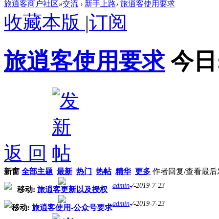
旅逍客商户社区
»
交流
›
新手上路
›
旅逍客使用要求
收藏本版
|
订阅
旅逍客使用要求
今日
返 回
新窗
全部主题
最新
热门
热帖
精华
更多
作者
回复/查看
最后
-
⁄
-
admin
2019-7-23
移动:
旅逍客更新以及授权
-
⁄
-
admin
2019-7-23
移动:
旅逍客使用-公众号要求