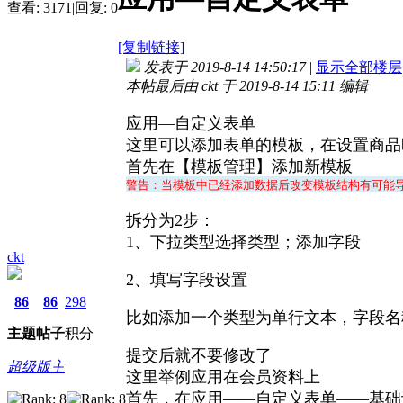
查看:
3171
|
回复:
0
[复制链接]
发表于 2019-8-14 14:50:17
|
显示全部楼层
本帖最后由 ckt 于 2019-8-14 15:11 编辑
应用—自定义表单
这里可以添加表单的模板，在设置商品
首先在【模板管理】添加新模板
警告：当模板中已经添加数据后改变模板结构有可能
拆分为2步：
1、下拉类型选择类型；添加字段
ckt
2、填写字段设置
86
86
298
比如添加一个类型为单行文本，字段名
主题
帖子
积分
提交后就不要修改了
超级版主
这里举例应用在会员资料上
首先，在应用——自定义表单——基础