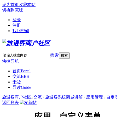
设为首页
收藏本站
切换到宽版
登录
注册
找回密码
搜索
搜索
快捷导航
首页
Portal
交流
BBS
干货
导读
Guide
旅逍客商户社区
»
交流
›
旅逍客系统商城讲解
›
应用管理
›
自定
返回列表
应用—自定义表单