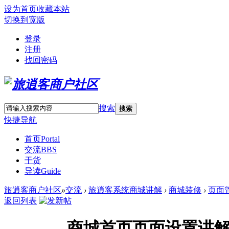
设为首页
收藏本站
切换到宽版
登录
注册
找回密码
搜索
搜索
快捷导航
首页
Portal
交流
BBS
干货
导读
Guide
旅逍客商户社区
»
交流
›
旅逍客系统商城讲解
›
商城装修
›
页面
返回列表
商城首页页面设置讲