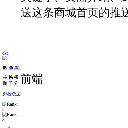
送这条商城首页的推
ckt
86
86
298
前端
主
帖
积
题
子
分
超级版主