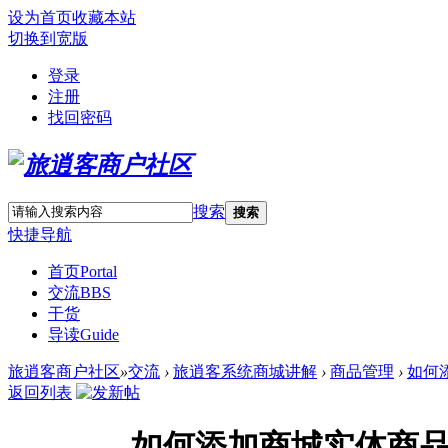
设为首页
收藏本站
切换到宽版
登录
注册
找回密码
搜索
搜索
快捷导航
首页
Portal
交流
BBS
干货
导读
Guide
旅逍客商户社区
»
交流
›
旅逍客系统商城讲解
›
商品管理
›
如何
返回列表
如何添加商城实体商