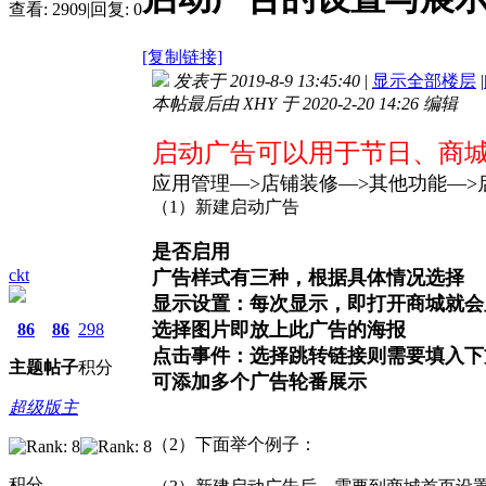
查看:
2909
|
回复:
0
[复制链接]
发表于 2019-8-9 13:45:40
|
显示全部楼层
|
本帖最后由 XHY 于 2020-2-20 14:26 编辑
启动广告可以用于节日、商
应用管理—>店铺装修—>其他功能
—>
（1）新建启动广告
是否启用
ckt
广告样式有三种，根据具体情况选择
显示设置：每次显示，即打开商城就会
选择图片即放上此广告的海报
86
86
298
点击事件：选择跳转链接则需要填入下
主题
帖子
积分
可添加多个广告轮番展示
超级版主
（2）下面举个例子：
积分