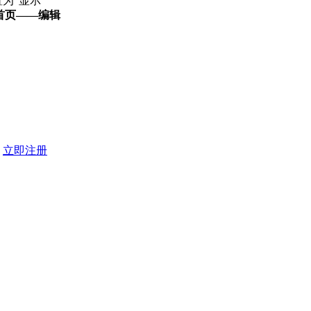
为“显示”
首页——编辑
？
立即注册