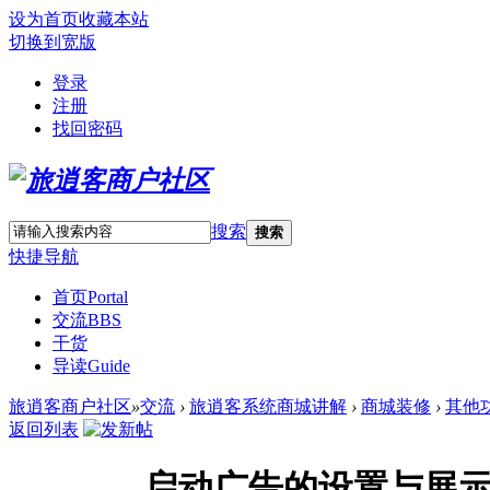
设为首页
收藏本站
切换到宽版
登录
注册
找回密码
搜索
搜索
快捷导航
首页
Portal
交流
BBS
干货
导读
Guide
旅逍客商户社区
»
交流
›
旅逍客系统商城讲解
›
商城装修
›
其他
返回列表
启动广告的设置与展