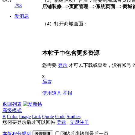
（3）新建启动广告后，需要到商城首页设置
298
店铺装修—>页面管理—>系统页面—>商城
发消息
（4）打开商城画面：
本帖子中包含更多资源
您需要
登录
才可以下载或查看，没有帐号
x
回复
使用道具
举报
返回列表
高级模式
B
Color
Image
Link
Quote
Code
Smilies
您需要登录后才可以回帖
登录
|
立即注册
本版积分规则
回帖后跳转到最后一页
发表回复