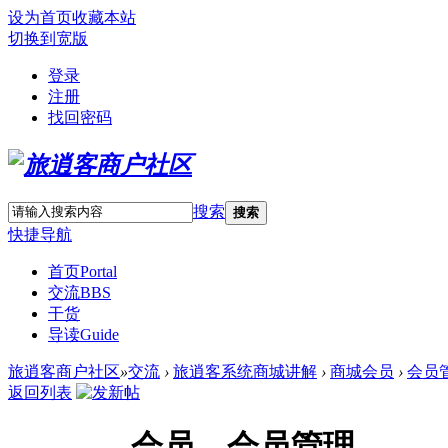
设为首页
收藏本站
切换到宽版
登录
注册
找回密码
搜索
搜索
快捷导航
首页
Portal
交流
BBS
干货
导读
Guide
旅逍客商户社区
»
交流
›
旅逍客系统商城讲解
›
商城会员
›
会员
返回列表
会员—会员管理