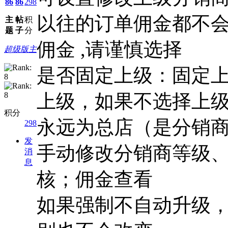
86
86
298
以往的订单佣金都不会
主
帖
积
题
子
分
佣金 ,请谨慎选择
超级版主
是否固定上级：
固定
上级，如果不选择上
积分
永远为总店（是分销
298
发
手动修改分销商等级
消
息
核；佣金查看
如果强制不自动升级