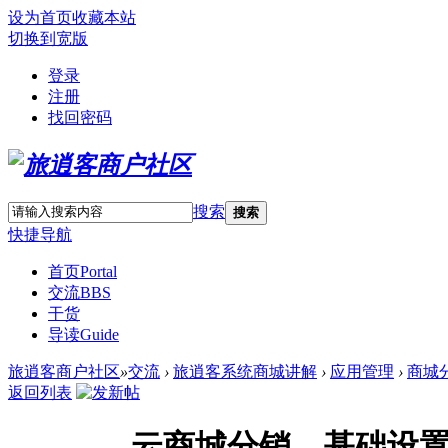
设为首页
收藏本站
切换到宽版
登录
注册
找回密码
搜索
搜索
快捷导航
首页
Portal
交流
BBS
干货
导读
Guide
旅逍客商户社区
»
交流
›
旅逍客系统商城讲解
›
应用管理
›
商城
返回列表
云商城分销—基础设