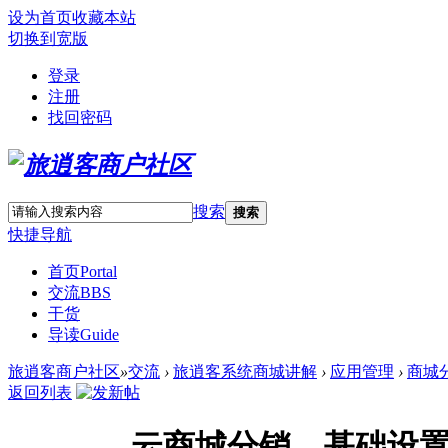
设为首页
收藏本站
切换到宽版
登录
注册
找回密码
搜索
搜索
快捷导航
首页
Portal
交流
BBS
干货
导读
Guide
旅逍客商户社区
»
交流
›
旅逍客系统商城讲解
›
应用管理
›
商城
返回列表
云商城分销—基础设置