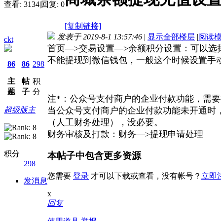
查看:
3134
|
回复:
0
[复制链接]
发表于 2019-8-1 13:57:46
|
显示全部楼层
|
阅读
ckt
首页—>交易设置—>余额积分设置：可以选
不能提现到微信钱包，一般这个时候设置手
86
86
298
主
帖
积
题
子
分
注*：公众号支付商户的企业付款功能，需要
超级版主
当公众号支付商户的企业付款功能未开通时
（人工财务处理），没必要。
财务审核及打款：财务—>提现申请处理
积分
本帖子中包含更多资源
298
您需要
登录
才可以下载或查看，没有帐号？
立即
发消息
x
回复