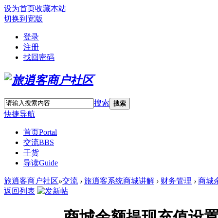
设为首页
收藏本站
切换到宽版
登录
注册
找回密码
搜索
搜索
快捷导航
首页
Portal
交流
BBS
干货
导读
Guide
旅逍客商户社区
»
交流
›
旅逍客系统商城讲解
›
财务管理
›
商城
返回列表
商城余额提现充值设