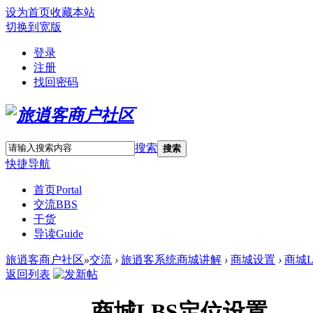
设为首页
收藏本站
切换到宽版
登录
注册
找回密码
搜索
搜索
快捷导航
首页
Portal
交流
BBS
干货
导读
Guide
旅逍客商户社区
»
交流
›
旅逍客系统商城讲解
›
商城设置
›
商城
返回列表
商城LBS定位设置