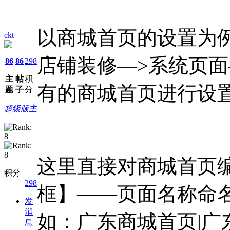
以商城首页的设置为
ckt
店铺装修—>系统页面
86
86
298
主
帖
积
有的商城首页进行设
题
子
分
超级版主
这里直接对商城首页
积分
298
框】——页面名称命名
发
消
如：广东商城首页|广
息