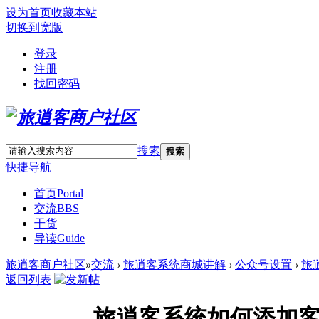
设为首页
收藏本站
切换到宽版
登录
注册
找回密码
搜索
搜索
快捷导航
首页
Portal
交流
BBS
干货
导读
Guide
旅逍客商户社区
»
交流
›
旅逍客系统商城讲解
›
公众号设置
›
旅
返回列表
旅逍客系统如何添加