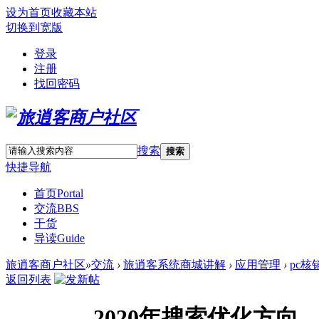
设为首页
收藏本站
切换到宽版
登录
注册
找回密码
搜索
搜索
快捷导航
首页
Portal
交流
BBS
干货
导读
Guide
旅逍客商户社区
»
交流
›
旅逍客系统商城讲解
›
应用管理
›
pc核
返回列表
2020年搜索优化方向