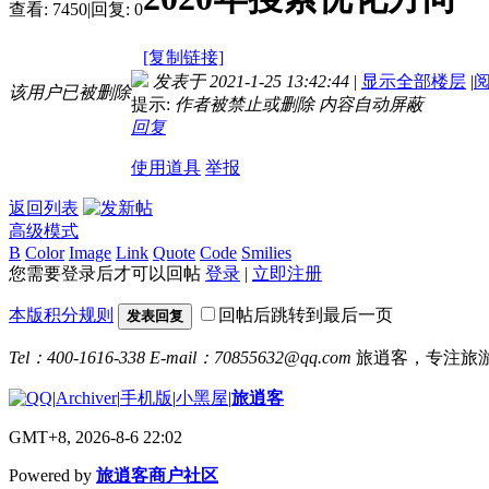
查看:
7450
|
回复:
0
[复制链接]
发表于 2021-1-25 13:42:44
|
显示全部楼层
|
该用户已被删除
提示:
作者被禁止或删除 内容自动屏蔽
回复
使用道具
举报
返回列表
高级模式
B
Color
Image
Link
Quote
Code
Smilies
您需要登录后才可以回帖
登录
|
立即注册
本版积分规则
回帖后跳转到最后一页
发表回复
Tel：400-1616-338
E-mail：70855632@qq.com
旅逍客，专注旅
|
Archiver
|
手机版
|
小黑屋
|
旅逍客
GMT+8, 2026-8-6 22:02
Powered by
旅逍客商户社区