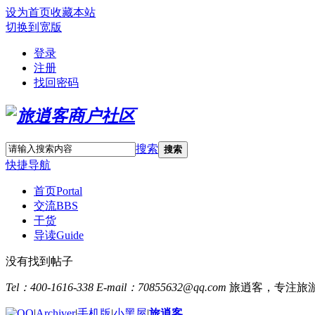
设为首页
收藏本站
切换到宽版
登录
注册
找回密码
搜索
搜索
快捷导航
首页
Portal
交流
BBS
干货
导读
Guide
没有找到帖子
Tel：400-1616-338
E-mail：70855632@qq.com
旅逍客，专注旅
|
Archiver
|
手机版
|
小黑屋
|
旅逍客