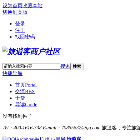
设为首页
收藏本站
切换到宽版
登录
注册
找回密码
搜索
搜索
快捷导航
首页
Portal
交流
BBS
干货
导读
Guide
没有找到帖子
Tel：400-1616-338
E-mail：70855632@qq.com
旅逍客，专注旅
|
Archiver
|
手机版
|
小黑屋
|
旅逍客