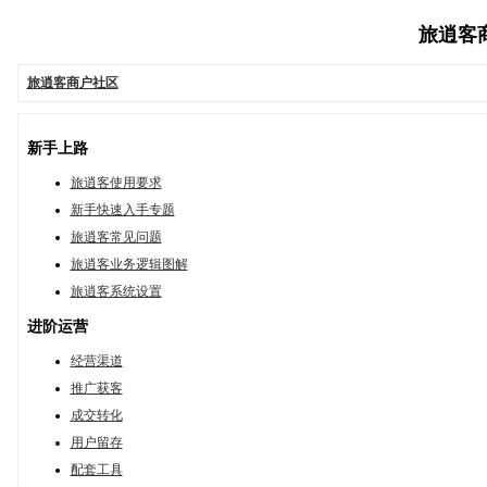
旅逍客商户
旅逍客商户社区
新手上路
旅逍客使用要求
新手快速入手专题
旅逍客常见问题
旅逍客业务逻辑图解
旅逍客系统设置
进阶运营
经营渠道
推广获客
成交转化
用户留存
配套工具