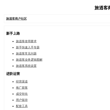
旅逍客商户
旅逍客商户社区
新手上路
旅逍客使用要求
新手快速入手专题
旅逍客常见问题
旅逍客业务逻辑图解
旅逍客系统设置
进阶运营
经营渠道
推广获客
成交转化
用户留存
配套工具