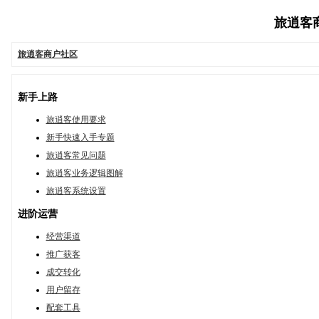
旅逍客商户
旅逍客商户社区
新手上路
旅逍客使用要求
新手快速入手专题
旅逍客常见问题
旅逍客业务逻辑图解
旅逍客系统设置
进阶运营
经营渠道
推广获客
成交转化
用户留存
配套工具